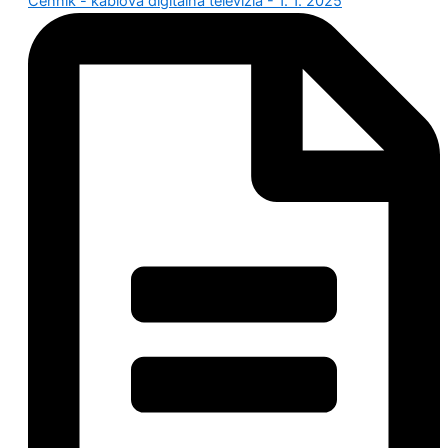
Cenník - káblová digitálna televízia - 1. 1. 2025