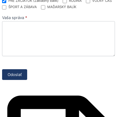
PRE ZAČIATOK (Základný balík)
RODINA
VOĽNÝ ČAS
ŠPORT A ZÁBAVA
MAĎARSKÝ BALÍK
Vaša správa
*
Odoslať